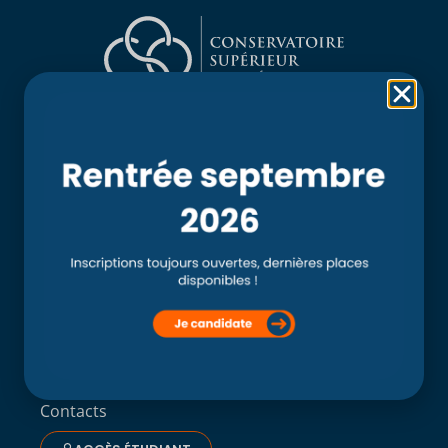
Rubriques
Accueil
L’école
Recherche
Clinique externe
Clinique ostéopathique interne du CSO Paris
Service aux étudiants
Contacts