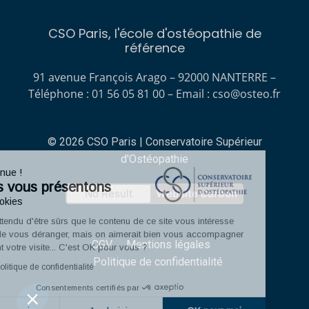
CSO Paris, l'école d'ostéopathie de
référence
91 avenue François Arago – 92000 NANTERRE –
Téléphone : 01 56 05 81 00 – Email :
cso@osteo.fr
© 2026 CSO Paris | Conservatoire Supérieur
d'Ostéopathie
Bienvenue !
Nous vous présentons
No Result
Website Carbon
Les cookies
On a attendu d'être sûrs que le contenu de ce site vous intéresse
avant de vous déranger, mais on aimerait bien vous accompagner
CGV
Mentions légales
pendant votre visite... C'est OK pour vous ?
Politique de confidentialité
Lire la politique de confidentialité
Consentements certifiés par