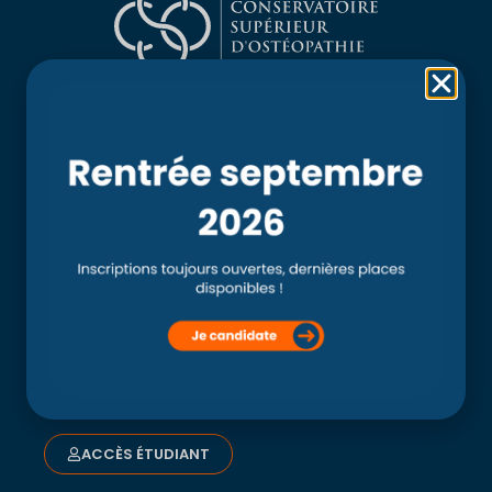
Rubriques
Accueil
L’école
Recherche
Clinique externe
Clinique ostéopathique interne du CSO Paris
Service aux étudiants
Contacts
ACCÈS ÉTUDIANT