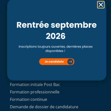
Rubriques
Accueil
L’école
Recherche
Clinique externe
Clinique ostéopathique interne du CSO Paris
Service aux étudiants
Contacts
ACCÈS ÉTUDIANT
Formations
Formation initiale Post Bac
Formation professionnelle
Formation continue
Demande de dossier de candidature