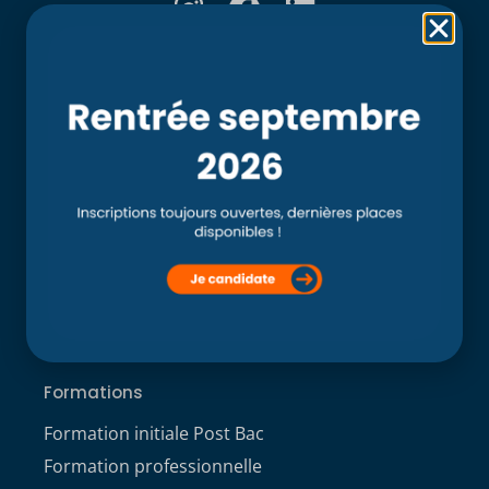
Rubriques
Accueil
L’école
Recherche
Clinique externe
Clinique ostéopathique interne du CSO Paris
Service aux étudiants
Contacts
ACCÈS ÉTUDIANT
Formations
Formation initiale Post Bac
Formation professionnelle