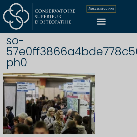
ACCÈS ÉTUDIANT
so-
57e0ff3866a4bde778c5
ph0