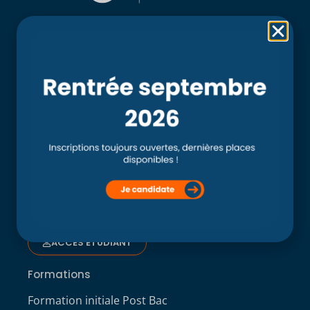
Rubriques
Accueil
L’école
Recherche
Clinique externe
Clinique ostéopathique interne du CSO Paris
Service aux étudiants
Contacts
ACCÈS ÉTUDIANT
Formations
Formation initiale Post Bac