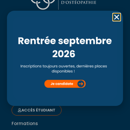
Rubriques
Accueil
L’école
Recherche
Clinique externe
Clinique ostéopathique interne du CSO Paris
Service aux étudiants
Contacts
ACCÈS ÉTUDIANT
Formations