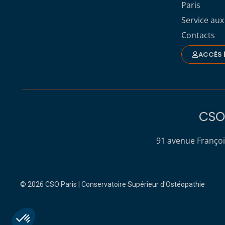
Paris
Service aux
Contacts
ACCÈS 
CSO 
91 avenue Françoi
© 2026 CSO Paris | Conservatoire Supérieur d'Ostéopathie
Plateforme de Gestion du Consentement : Personnalisez vo
Axeptio consent
Notre plateforme vous permet d'adapter et de gérer vos param