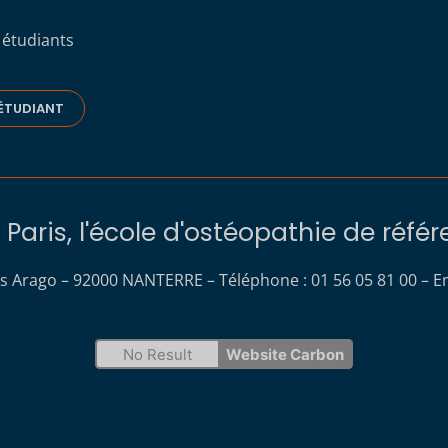
 étudiants
ÉTUDIANT
Paris, l'école d'ostéopathie de réfé
s Arago – 92000 NANTERRE – Téléphone : 01 56 05 81 00 – Em
No Result
Website Carbon
s Options
ètres de confidentialité, en garantissant la conformité avec le