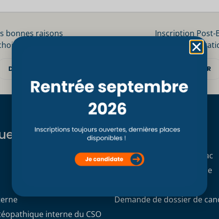
s bonnes raisons
Inscription Post-
choisir le CSO Paris
Informations prati
DÉCOUVRIR
DÉCOUVRIR
ues
Formations
Formation initiale Post Bac
Formation professionnelle
Formation continue
terne
Demande de dossier de can
stéopathique interne du CSO