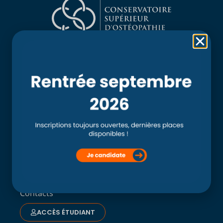
Rubriques
Accueil
L’école
Recherche
Clinique externe
Clinique ostéopathique interne du CSO Paris
Service aux étudiants
Contacts
ACCÈS ÉTUDIANT