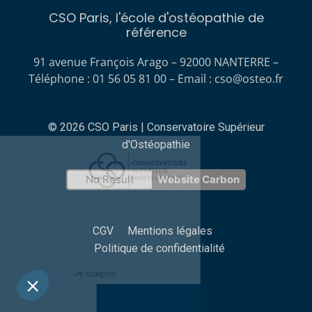
CSO Paris, l'école d'ostéopathie de
référence
91 avenue François Arago – 92000 NANTERRE –
Téléphone : 01 56 05 81 00 – Email :
cso@osteo.fr
© 2026 CSO Paris | Conservatoire Supérieur
d'Ostéopathie
nvenue !
us vous présentons
No Result
Website Carbon
 cookies
 attendu d'être sûrs que le contenu de ce site vous intéresse
t de vous déranger, mais on aimerait bien vous accompagner
CGV
Mentions légales
ant votre visite... C'est OK pour vous ?
Politique de confidentialité
la politique de confidentialité
Consentements certifiés par
Non merci
Je choisis
OK pour moi