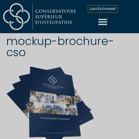
ACCÈS ÉTUDIANT
mockup-brochure-
cso