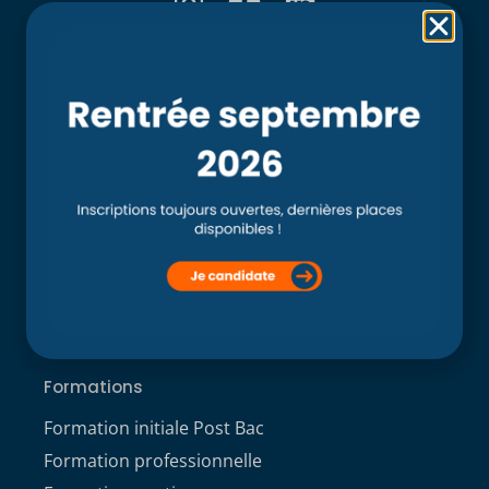
Rubriques
Accueil
L’école
Recherche
Clinique externe
Clinique ostéopathique interne du CSO Paris
Service aux étudiants
Contacts
ACCÈS ÉTUDIANT
Formations
Formation initiale Post Bac
Formation professionnelle