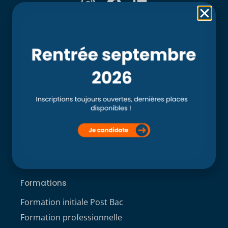
Rubriques
Accueil
L’école
Recherche
Clinique externe
Clinique ostéopathique interne du CSO Paris
Service aux étudiants
Contacts
ACCÈS ÉTUDIANT
Formations
Formation initiale Post Bac
Formation professionnelle