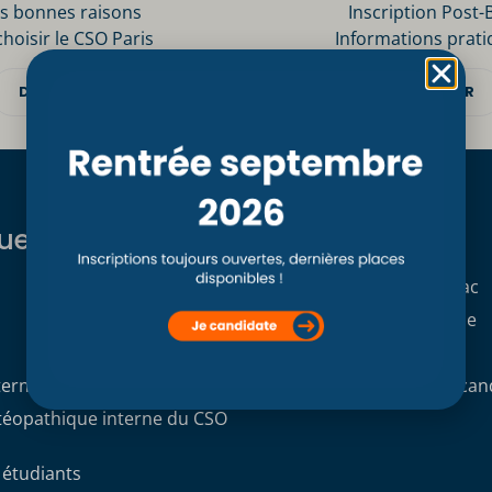
s bonnes raisons
Inscription Post-
choisir le CSO Paris
Informations prati
DÉCOUVRIR
DÉCOUVRIR
ues
Formations
Formation initiale Post Bac
Formation professionnelle
Formation continue
terne
Demande de dossier de can
stéopathique interne du CSO
 étudiants