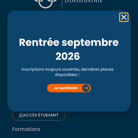
Rubriques
Accueil
L’école
Recherche
Clinique externe
Clinique ostéopathique interne du CSO Paris
Service aux étudiants
Contacts
ACCÈS ÉTUDIANT
Formations