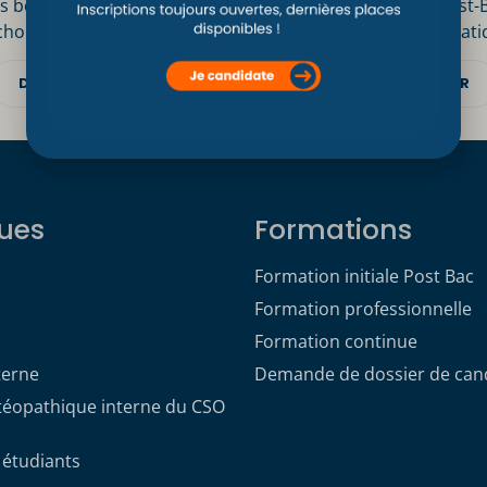
s bonnes raisons
Inscription Post-
choisir le CSO Paris
Informations prati
DÉCOUVRIR
DÉCOUVRIR
ues
Formations
Formation initiale Post Bac
Formation professionnelle
Formation continue
terne
Demande de dossier de can
stéopathique interne du CSO
 étudiants