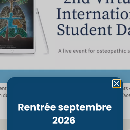
udents from all over the world. The participation for student
n during the beginning of the pandemic when humanity faced