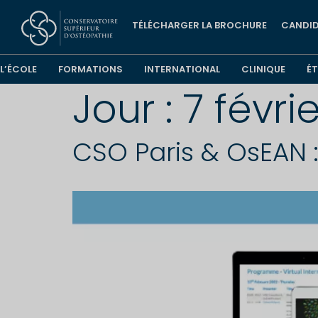
TÉLÉCHARGER LA BROCHURE
CANDID
L’ÉCOLE
FORMATIONS
INTERNATIONAL
CLINIQUE
É
Jour :
7 févri
CSO Paris & OsEAN :