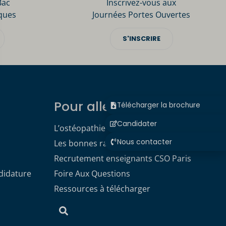
Bac
Inscrivez-vous aux
ques
Journées Portes Ouvertes
S'INSCRIRE
Pour aller plus loin
Télécharger la brochure
Candidater
L’ostéopathie
Nous contacter
Les bonnes raisons de choisir le CSO
Recrutement enseignants CSO Paris
didature
Foire Aux Questions
Ressources à télécharger