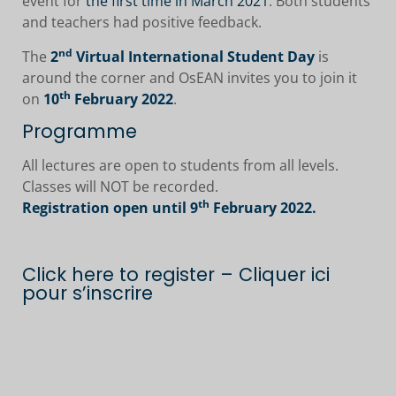
event for
the first time in March 2021
. Both students
and teachers had positive feedback.
nd
The
2
Virtual International Student Day
is
around the corner and OsEAN invites you to join it
th
on
10
February 2022
.
Programme
All lectures are open to students from all levels.
Classes will NOT be recorded.
th
Registrati
on
open until 9
February 2022.
Click here to register –
Cliquer ici
pour s’inscrire