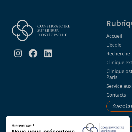
Rubriq
Accueil
L’école
Recherche
Clinique ex
Clinique o
Paris
Service aux
Contacts
ACCÈS 
Bienvenue !
Nous vous présentons