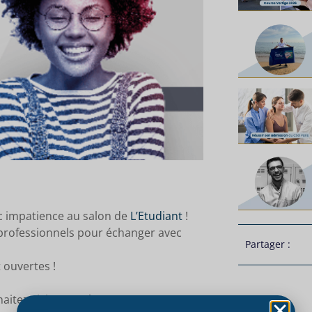
ec impatience au salon de
L’Etudiant
!
t professionnels pour échanger avec
Partager :
 ouvertes !
itez visiter nos locaux ?