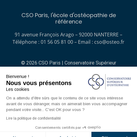
CSO Paris, l'école d'ostéopathie de
référence
91 avenue François Arago – 92000 NANTERRE –
Téléphone : 01 56 05 81 00 – Email :
cso@osteo.fr
© 2026 CSO Paris | Conservatoire Supérieur
d'Ostéopathie
Bienvenue !
Nous vous présentons
No Result
Website Carbon
Les cookies
On a attendu d'être sûrs que le contenu de ce site vous intéresse
avant de vous déranger, mais on aimerait bien vous accompagner
CGV
Mentions légales
pendant votre visite... C'est OK pour vous ?
Politique de confidentialité
Lire la politique de confidentialité
Consentements certifiés par